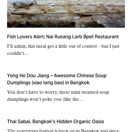
Fish Lovers Alert: Nai Rueang Larb Bpet Restaurant
I’ll admit, this meal got a little out of control – but I just
couldn’t…
Yong He Dou Jiang – Awesome Chinese Soup
Dumplings (xiao long bao) in Bangkok
You don’t have to worry, these mini steamed soup
dumplings won’t poke you (like the…
Thai Sabai, Bangkok’s Hidden Organic Oasis
The vegetarian festival is back on in Bangkok and since